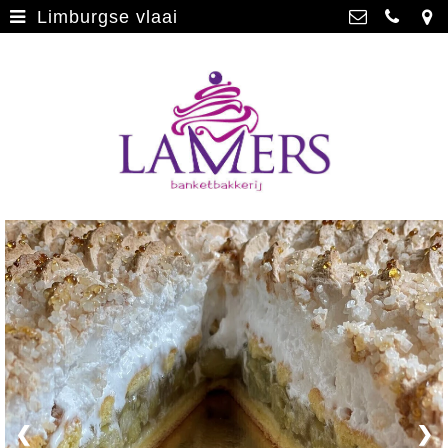
Limburgse vlaai
Webwinkel
>
Banketbakkerij Lamers
Parade 48, 5911 CD Venlo
Limburgse vlaai
>
077 3512793
Limburgse vlaai Europese
info@lamersbanket.nl
erkenning
>
Kvk: Banketbakkerij Chocolaterie
Lamers - 12000338
Gebakjes
>
BTWnr: NL807810636B01
Vrolijke taarten
>
Chocolade
>