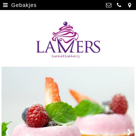
Gebakjes
Webwinkel
>
Banketbakkerij Lamers
Parade 48, 5911 CD Venlo
Limburgse vlaai
>
077 3512793
Limburgse vlaai Europese
info@lamersbanket.nl
erkenning
>
Kvk: Banketbakkerij Chocolaterie
Lamers - 12000338
Gebakjes
>
BTWnr: NL807810636B01
Vrolijke taarten
>
Chocolade
>