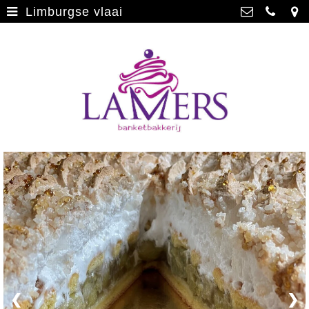
Limburgse vlaai
Webwinkel
>
Banketbakkerij Lamers
Parade 48, 5911 CD Venlo
Limburgse vlaai
>
077 3512793
Limburgse vlaai Europese
info@lamersbanket.nl
erkenning
>
Kvk: Banketbakkerij Chocolaterie
Lamers - 12000338
Gebakjes
>
BTWnr: NL807810636B01
Vrolijke taarten
>
Chocolade
>