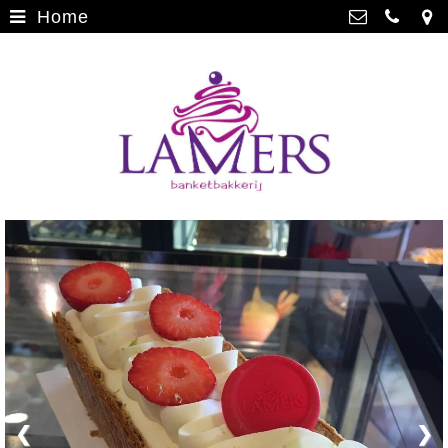
Home
Webwinkel
>
Banketbakkerij Lamers
Parade 48, 5911 CD Venlo
Limburgse vlaai
>
077 3512793
Limburgse vlaai Europese
info@lamersbanket.nl
erkenning
>
Kvk: Banketbakkerij Chocolaterie
Lamers - 12000338
Gebakjes
>
BTWnr: NL807810636B01
Vrolijke taarten
>
Chocolade
>