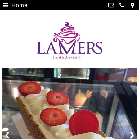
Home
Webwinkel
>
Banketbakkerij Lamers
Parade 48, 5911 CD Venlo
Limburgse vlaai
>
077 3512793
Limburgse vlaai Europese
info@lamersbanket.nl
erkenning
>
Kvk: Banketbakkerij Chocolaterie
Lamers - 12000338
Gebakjes
>
BTWnr: NL807810636B01
Vrolijke taarten
>
Chocolade
>