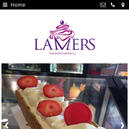
Home
Webwinkel
>
Banketbakkerij Lamers
Parade 48, 5911 CD Venlo
Limburgse vlaai
>
077 3512793
Limburgse vlaai Europese
info@lamersbanket.nl
erkenning
>
Kvk: Banketbakkerij Chocolaterie
Lamers - 12000338
Gebakjes
>
BTWnr: NL807810636B01
Vrolijke taarten
>
Chocolade
>