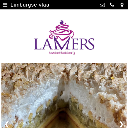
Limburgse vlaai
Webwinkel
>
Banketbakkerij Lamers
Parade 48, 5911 CD Venlo
Limburgse vlaai
>
077 3512793
Limburgse vlaai Europese
info@lamersbanket.nl
erkenning
>
Kvk: Banketbakkerij Chocolaterie
Lamers - 12000338
Gebakjes
>
BTWnr: NL807810636B01
Vrolijke taarten
>
Chocolade
>