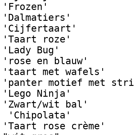
'Frozen'

'Dalmatiers'

'Cijfertaart'

'Taart roze'

'Lady Bug'

'rose en blauw'

'taart met wafels'

'panter motief met strik
'Lego Ninja'

'Zwart/wit bal'

 'Chipolata'

'Taart rose crème'
