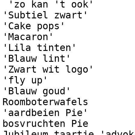
 'zo kan 't ook'

'Subtiel zwart'

'Cake pops'

'Macaron'

'Lila tinten'

'Blauw lint'

'Zwart wit logo'

'fly up'

'Blauw goud'

Roomboterwafels

'aardbeien Pie'

bosvruchten Pie

Jubileum taartje 'advoka