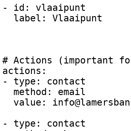
- id: vlaaipunt

  label: Vlaaipunt

# Actions (important fo
actions:

- type: contact

  method: email

  value: info@lamersbanket.nl

- type: contact
