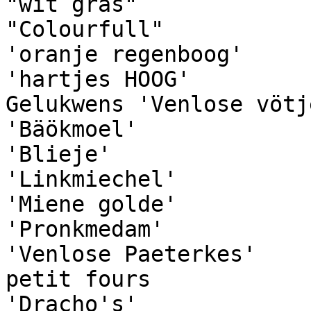
"wit gras"

"Colourfull"

'oranje regenboog'

'hartjes HOOG'

Gelukwens 'Venlose vötje
'Bäökmoel'

'Blieje'

'Linkmiechel'

'Miene golde'

'Pronkmedam'

'Venlose Paeterkes'

petit fours

'Dracho's'
