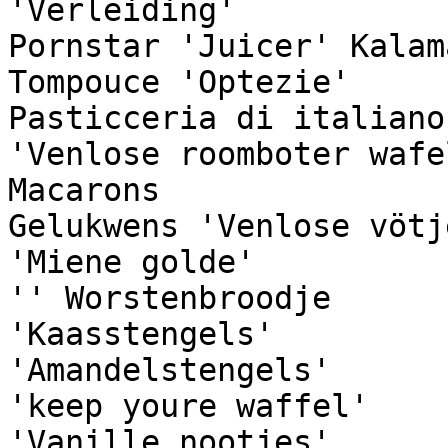
'Verleiding'

Pornstar 'Juicer' Kalam
Tompouce 'Optezie'

Pasticceria di italianos
'Venlose roomboter wafel
Macarons

Gelukwens 'Venlose vötje
'Miene golde'

'' Worstenbroodje

'Kaasstengels'

'Amandelstengels'

'keep youre waffel'

'Vanille nootjes'
