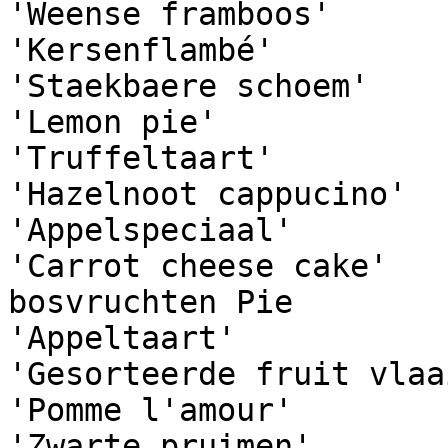
'Weense framboos'

'Kersenflambé'

'Staekbaere schoem'

'Lemon pie'

'Truffeltaart'

'Hazelnoot cappucino'

'Appelspeciaal'

'Carrot cheese cake'

bosvruchten Pie

'Appeltaart'

'Gesorteerde fruit vlaai
'Pomme l'amour'

'Zwarte pruimen'
