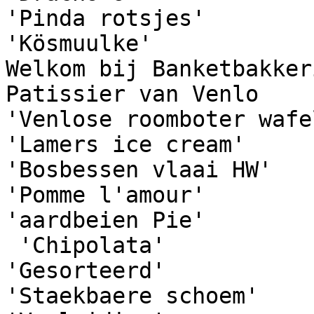
'Pinda rotsjes'

'Kösmuulke'

Welkom bij Banketbakker
Patissier van Venlo

'Venlose roomboter wafel
'Lamers ice cream'

'Bosbessen vlaai HW'

'Pomme l'amour'

'aardbeien Pie'

 'Chipolata'

'Gesorteerd'

'Staekbaere schoem'
