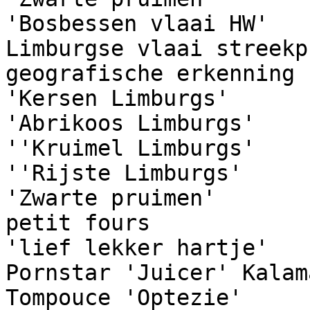
'Bosbessen vlaai HW'

Limburgse vlaai streekp
geografische erkenning

'Kersen Limburgs'

'Abrikoos Limburgs'

''Kruimel Limburgs'

''Rijste Limburgs'

'Zwarte pruimen'

petit fours

'lief lekker hartje'

Pornstar 'Juicer' Kalam
Tompouce 'Optezie'
