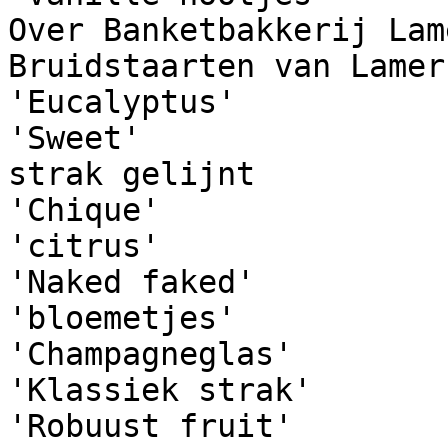
Over Banketbakkerij Lame
Bruidstaarten van Lamer
'Eucalyptus'

'Sweet'

strak gelijnt

'Chique'

'citrus'

'Naked faked'

'bloemetjes'

'Champagneglas'

'Klassiek strak'

'Robuust fruit'
