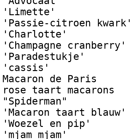
'Advocaat'

'Limette'

'Passie-citroen kwark'

'Charlotte'

'Champagne cranberry'

'Paradestukje'

'cassis'

Macaron de Paris

rose taart macarons

"Spiderman"

'Macaron taart blauw'

'Woezel en pip'

'mjam mjam'
