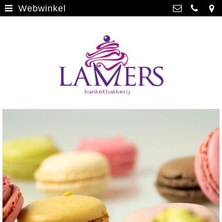
Webwinkel
Webwinkel
>
Banketbakkerij Lamers
Parade 48, 5911 CD Venlo
Limburgse vlaai
>
077 3512793
Limburgse vlaai Europese
info@lamersbanket.nl
erkenning
>
Kvk: Banketbakkerij Chocolaterie
Lamers - 12000338
Gebakjes
>
BTWnr: NL807810636B01
Vrolijke taarten
>
Chocolade
>