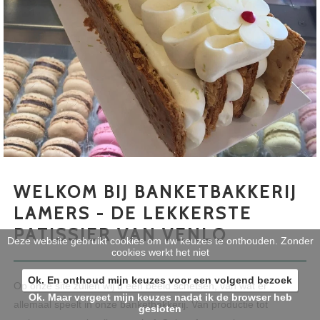
WELKOM BIJ BANKETBAKKERIJ
LAMERS - DE LEKKERSTE
PATISSIER VAN VENLO
Deze website gebruikt cookies om uw keuzes te onthouden. Zonder
cookies werkt het niet
Ok. En onthoud mijn keuzes voor een volgend bezoek
Op onze site zullen wij u een beeld schetsen, van wat er
Ok. Maar vergeet mijn keuzes nadat ik de browser heb
allemaal speelt in onze banketbakkerij. Van productie tot
gesloten