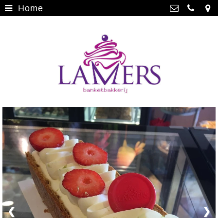
Home
Webwinkel
>
Banketbakkerij Lamers
Parade 48, 5911 CD Venlo
Limburgse vlaai
>
077 3512793
Limburgse vlaai Europese
info@lamersbanket.nl
erkenning
>
Kvk: Banketbakkerij Chocolaterie
Lamers - 12000338
Gebakjes
>
BTWnr: NL807810636B01
Vrolijke taarten
>
Chocolade
>