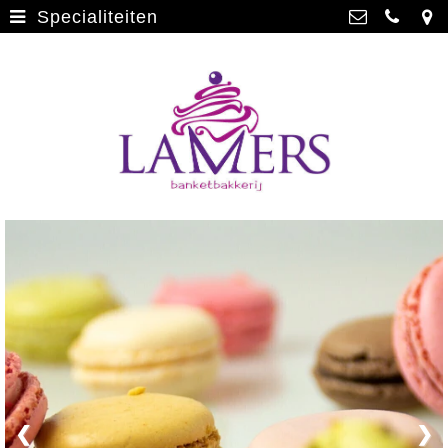
Specialiteiten
Webwinkel
>
Banketbakkerij Lamers
Parade 48, 5911 CD Venlo
Limburgse vlaai
>
077 3512793
Limburgse vlaai Europese
info@lamersbanket.nl
erkenning
>
Kvk: Banketbakkerij Chocolaterie
Lamers - 12000338
Gebakjes
>
BTWnr: NL807810636B01
Vrolijke taarten
>
Chocolade
>