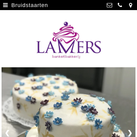
Bruidstaarten
Webwinkel
>
Banketbakkerij Lamers
Parade 48, 5911 CD Venlo
Limburgse vlaai
>
077 3512793
Limburgse vlaai Europese
info@lamersbanket.nl
erkenning
>
Kvk: Banketbakkerij Chocolaterie
Lamers - 12000338
Gebakjes
>
BTWnr: NL807810636B01
Vrolijke taarten
>
Chocolade
>