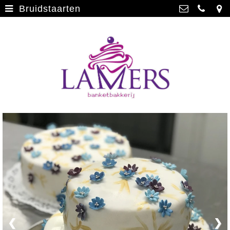
Bruidstaarten
Webwinkel
>
Banketbakkerij Lamers
Parade 48, 5911 CD Venlo
Limburgse vlaai
>
077 3512793
Limburgse vlaai Europese
info@lamersbanket.nl
erkenning
>
Kvk: Banketbakkerij Chocolaterie
Lamers - 12000338
Gebakjes
>
BTWnr: NL807810636B01
Vrolijke taarten
>
Chocolade
>