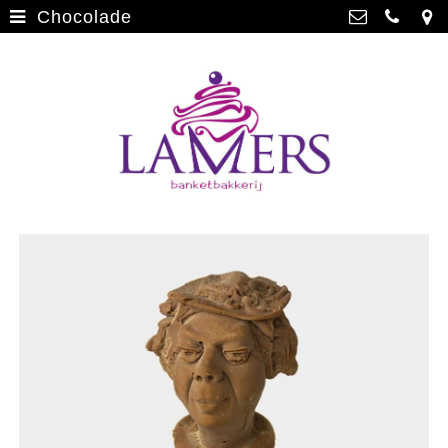
Chocolade
Webwinkel
>
Banketbakkerij Lamers
Parade 48, 5911 CD Venlo
Limburgse vlaai
>
077 3512793
Limburgse vlaai Europese
info@lamersbanket.nl
erkenning
>
Kvk: Banketbakkerij Chocolaterie
Lamers - 12000338
Gebakjes
>
BTWnr: NL807810636B01
Vrolijke taarten
>
Chocolade
>