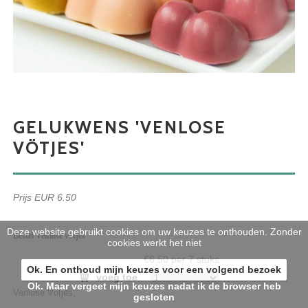
GELUKWENS 'VENLOSE
VÖTJES'
Prijs EUR 6.50
Deze website gebruikt cookies om uw keuzes te onthouden. Zonder
Bestel Venlose vötjes
cookies werkt het niet
€6.50 per 7 stuks
Ok. En onthoud mijn keuzes voor een volgend bezoek
voeg toe
Ok. Maar vergeet mijn keuzes nadat ik de browser heb
Venlose Vötjes,
gesloten