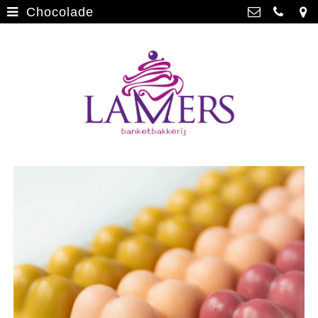
Chocolade
Webwinkel
>
Banketbakkerij Lamers
Parade 48, 5911 CD Venlo
Limburgse vlaai
>
077 3512793
Limburgse vlaai Europese
info@lamersbanket.nl
erkenning
>
Kvk: Banketbakkerij Chocolaterie
Lamers - 12000338
Gebakjes
>
BTWnr: NL807810636B01
Vrolijke taarten
>
Chocolade
>