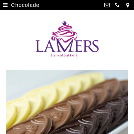
Chocolade
Webwinkel
>
Banketbakkerij Lamers
Parade 48, 5911 CD Venlo
Limburgse vlaai
>
077 3512793
Limburgse vlaai Europese
info@lamersbanket.nl
erkenning
>
Kvk: Banketbakkerij Chocolaterie
Lamers - 12000338
Gebakjes
>
BTWnr: NL807810636B01
Vrolijke taarten
>
Chocolade
>