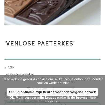
'VENLOSE PAETERKES'
€ 7,95
Bestel venlose paeterkes
Deze website gebruikt cookies om uw keuzes te onthouden. Zonder
€7.95
cookies werkt het niet
voeg toe
Ok. En onthoud mijn keuzes voor een volgend bezoek
Een mooi geschenkdoosje met 21 chocolaadjes van 3 soorten
callebaut chocolade. Lekker om zelf op te eten of natuurlijk cadeau te
Ok. Maar vergeet mijn keuzes nadat ik de browser heb
geven. Een echt venloos geschenk!!
gesloten