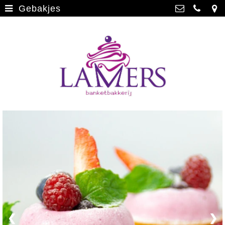
Gebakjes
Webwinkel
>
Banketbakkerij Lamers
Parade 48, 5911 CD Venlo
Limburgse vlaai
>
077 3512793
Limburgse vlaai Europese
info@lamersbanket.nl
erkenning
>
Kvk: Banketbakkerij Chocolaterie
Lamers - 12000338
Gebakjes
>
BTWnr: NL807810636B01
Vrolijke taarten
>
Chocolade
>