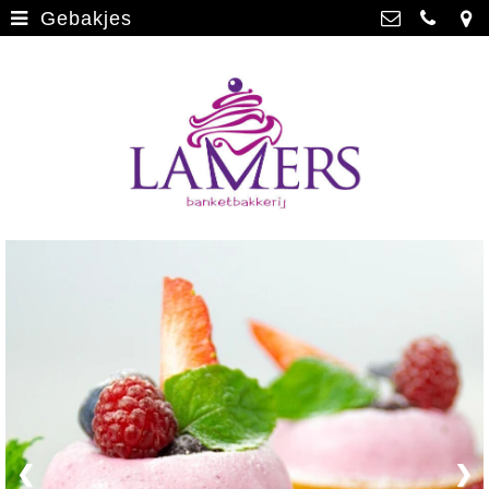
Gebakjes
Webwinkel
>
Banketbakkerij Lamers
Parade 48, 5911 CD Venlo
Limburgse vlaai
>
077 3512793
Limburgse vlaai Europese
info@lamersbanket.nl
erkenning
>
Kvk: Banketbakkerij Chocolaterie
Lamers - 12000338
Gebakjes
>
BTWnr: NL807810636B01
Vrolijke taarten
>
Chocolade
>