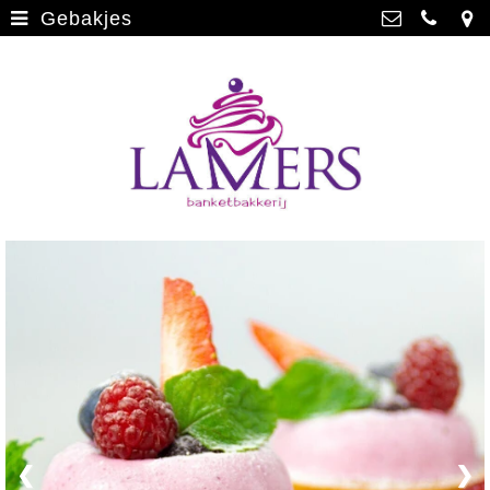
Gebakjes
Webwinkel
>
Banketbakkerij Lamers
Parade 48, 5911 CD Venlo
Limburgse vlaai
>
077 3512793
Limburgse vlaai Europese
info@lamersbanket.nl
erkenning
>
Kvk: Banketbakkerij Chocolaterie
Lamers - 12000338
Gebakjes
>
BTWnr: NL807810636B01
Vrolijke taarten
>
Chocolade
>