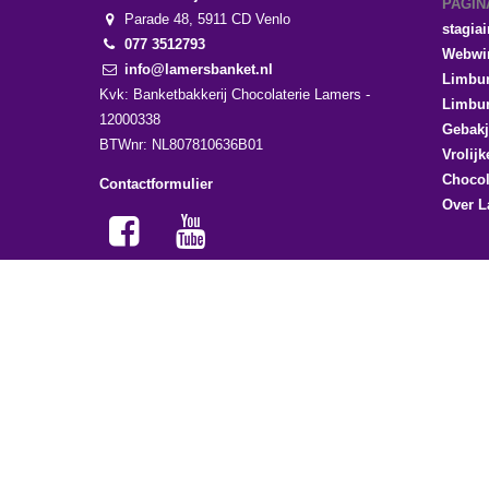
PAGIN
Parade 48, 5911 CD Venlo
stagiai
077 3512793
Webwi
info@lamersbanket.nl
Limbur
Kvk: Banketbakkerij Chocolaterie Lamers -
Limbur
12000338
Gebakj
BTWnr: NL807810636B01
Vrolijk
Choco
Contactformulier
Over L