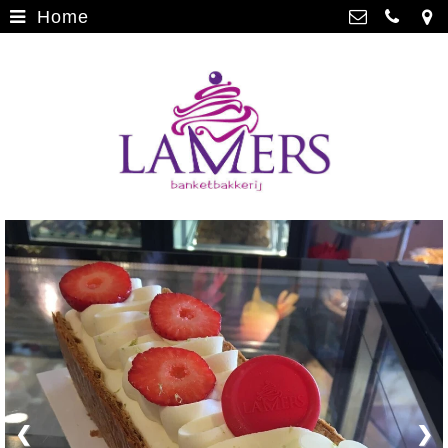
Home
Webwinkel
>
Banketbakkerij Lamers
Parade 48, 5911 CD Venlo
Limburgse vlaai
>
077 3512793
Limburgse vlaai Europese
info@lamersbanket.nl
erkenning
>
Kvk: Banketbakkerij Chocolaterie
Lamers - 12000338
Gebakjes
>
BTWnr: NL807810636B01
Vrolijke taarten
>
Chocolade
>