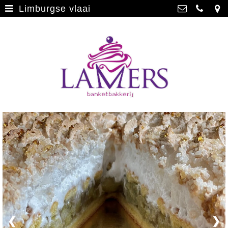
Limburgse vlaai
Webwinkel
>
Banketbakkerij Lamers
Parade 48, 5911 CD Venlo
Limburgse vlaai
>
077 3512793
Limburgse vlaai Europese
info@lamersbanket.nl
erkenning
>
Kvk: Banketbakkerij Chocolaterie
Lamers - 12000338
Gebakjes
>
BTWnr: NL807810636B01
Vrolijke taarten
>
Chocolade
>