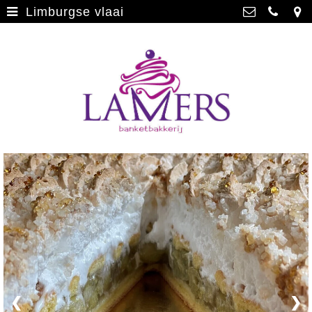
Limburgse vlaai
Webwinkel
>
Banketbakkerij Lamers
Parade 48, 5911 CD Venlo
Limburgse vlaai
>
077 3512793
Limburgse vlaai Europese
info@lamersbanket.nl
erkenning
>
Kvk: Banketbakkerij Chocolaterie
Lamers - 12000338
Gebakjes
>
BTWnr: NL807810636B01
Vrolijke taarten
>
Chocolade
>