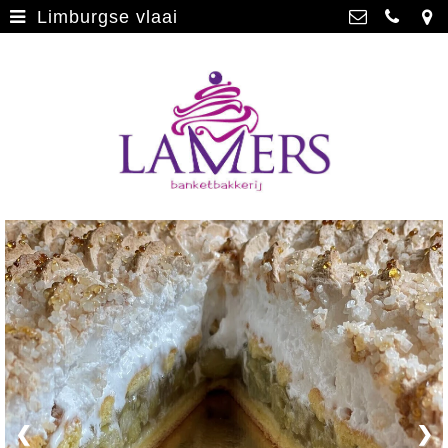
Limburgse vlaai
Webwinkel
>
Banketbakkerij Lamers
Parade 48, 5911 CD Venlo
Limburgse vlaai
>
077 3512793
Limburgse vlaai Europese
info@lamersbanket.nl
erkenning
>
Kvk: Banketbakkerij Chocolaterie
Lamers - 12000338
Gebakjes
>
BTWnr: NL807810636B01
Vrolijke taarten
>
Chocolade
>