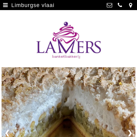
Limburgse vlaai
Webwinkel
>
Banketbakkerij Lamers
Parade 48, 5911 CD Venlo
Limburgse vlaai
>
077 3512793
Limburgse vlaai Europese
info@lamersbanket.nl
erkenning
>
Kvk: Banketbakkerij Chocolaterie
Lamers - 12000338
Gebakjes
>
BTWnr: NL807810636B01
Vrolijke taarten
>
Chocolade
>