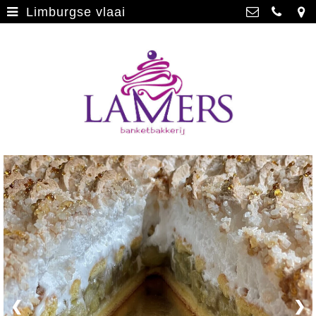
Limburgse vlaai
Webwinkel
>
Banketbakkerij Lamers
Parade 48, 5911 CD Venlo
Limburgse vlaai
>
077 3512793
Limburgse vlaai Europese
info@lamersbanket.nl
erkenning
>
Kvk: Banketbakkerij Chocolaterie
Lamers - 12000338
Gebakjes
>
BTWnr: NL807810636B01
Vrolijke taarten
>
Chocolade
>