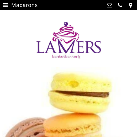
Macarons
Webwinkel
>
Banketbakkerij Lamers
Parade 48, 5911 CD Venlo
Limburgse vlaai
>
077 3512793
Limburgse vlaai Europese
info@lamersbanket.nl
erkenning
>
Kvk: Banketbakkerij Chocolaterie
Lamers - 12000338
Gebakjes
>
BTWnr: NL807810636B01
Vrolijke taarten
>
Chocolade
>