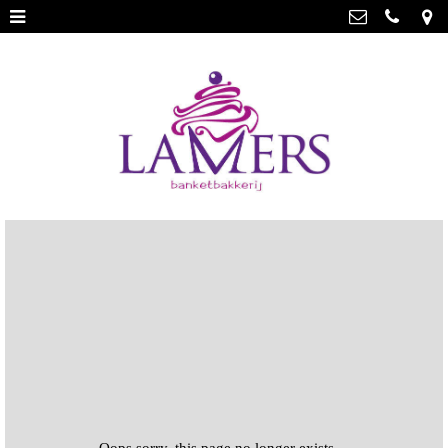
Webwinkel
>
Banketbakkerij Lamers
Parade 48, 5911 CD Venlo
Limburgse vlaai
>
077 3512793
Limburgse vlaai Europese
info@lamersbanket.nl
erkenning
>
Kvk: Banketbakkerij Chocolaterie
Lamers - 12000338
Gebakjes
>
BTWnr: NL807810636B01
Vrolijke taarten
>
Chocolade
>