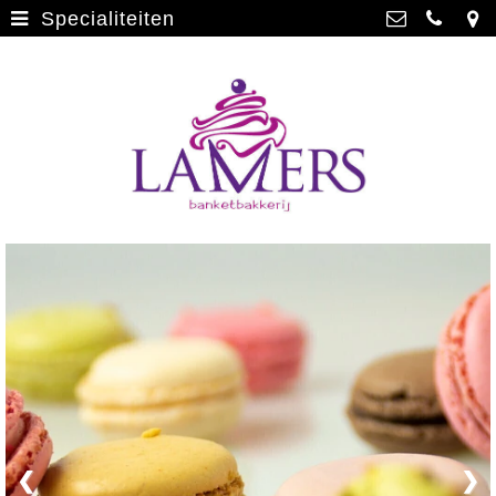
Specialiteiten
Webwinkel
>
Banketbakkerij Lamers
Parade 48, 5911 CD Venlo
Limburgse vlaai
>
077 3512793
Limburgse vlaai Europese
info@lamersbanket.nl
erkenning
>
Kvk: Banketbakkerij Chocolaterie
Lamers - 12000338
Gebakjes
>
BTWnr: NL807810636B01
Vrolijke taarten
>
Chocolade
>