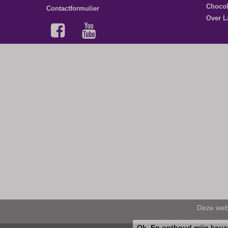
Choco
Contactformulier
Over L
Deze webs
Ok. En onthoud mijn keuz