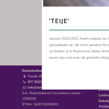
Banketbakkerij Lamers
PAGIN
Parade 48, 5911 CD Venlo
stagiai
077 3512793
Webwi
info@lamersbanket.nl
Limbur
Kvk: Banketbakkerij Chocolaterie Lamers -
Limbur
12000338
Gebakj
BTWnr: NL807810636B01
Vrolijk