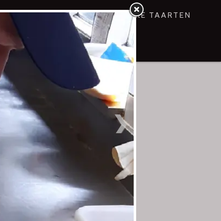
NING
GEBAKJES
VROLIJKE TAARTEN
anks de Corona Teije een leerzame
 volgen. Deze afgestudeerde kok,
p, die mooi aansloot bij zijn studie
len. Het was even reizen voor hem