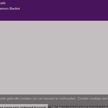
lade
amers Banket
ite gebruikt cookies om uw keuzes te onthouden. Zonder cookies werk
es voor een volgend bezoek
Ok. Maar vergeet mijn keuzes nada