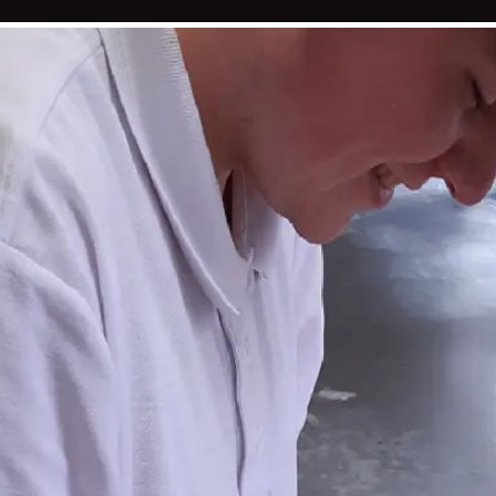
 VLAAI
LIMBURGSE VLAAI EUROPESE ERKEN
CHOCOLADE
OVER LAMERS BANKET
'TEIJE'
seizoen 2020-2021 heeft ond
stage bij ons bedrijf kunnen
zocht toch een specialisatie o
op het Vista college in Heer