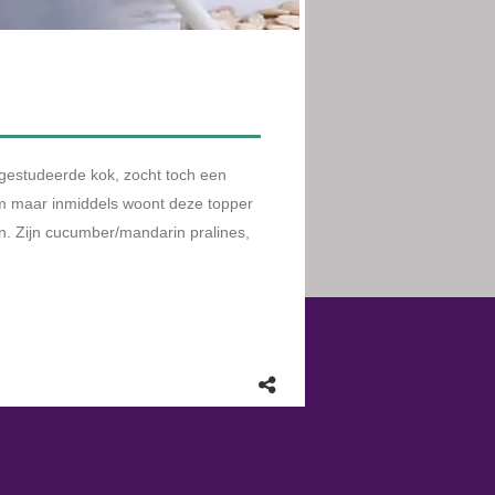
pper uit Geleen al in Roermond,
smaakbewust en nieuwsgierig/gretig
cumber/mandarin pralines, waren dan
, die hij bij ons op zijn CV kon