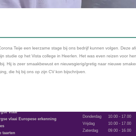
maar inmiddels woont deze to
lekker dichtbij. Hij is zeer 
naar nieuwe smaken. Zijn cu
ook even de grootste uitdaging
bijschrijven.
OPENINGSTIJDEN
A'S
Maandag
gesloten
res
Dinsdag
10.00 - 17.00
nkel
Woensdag
10.00 - 17.00
gse vlaai
Donderdag
10.00 - 17.00
gse vlaai Europese erkenning
Vrijdag
10.00 - 17.00
es
Zaterdag
09.00 - 16.00
e taarten