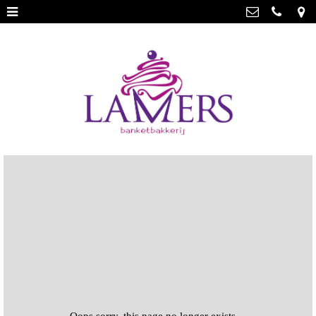
Webwinkel
>
Banketbakkerij Lamers
Parade 48, 5911 CD Venlo
Limburgse vlaai
>
077 3512793
Limburgse vlaai Europese
info@lamersbanket.nl
erkenning
>
Kvk: Banketbakkerij Chocolaterie
Lamers - 12000338
Gebakjes
>
BTWnr: NL807810636B01
Vrolijke taarten
>
Chocolade
>