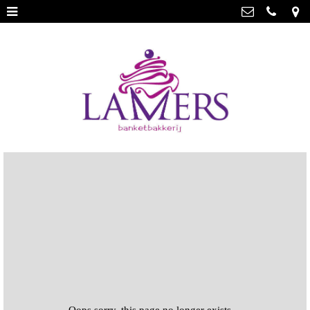
Webwinkel
>
Banketbakkerij Lamers
Parade 48, 5911 CD Venlo
Limburgse vlaai
>
077 3512793
Limburgse vlaai Europese
info@lamersbanket.nl
erkenning
>
Kvk: Banketbakkerij Chocolaterie
Lamers - 12000338
Gebakjes
>
BTWnr: NL807810636B01
Vrolijke taarten
>
Chocolade
>