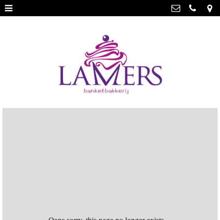
Webwinkel
>
Banketbakkerij Lamers
Parade 48, 5911 CD Venlo
Limburgse vlaai
>
077 3512793
Limburgse vlaai Europese
info@lamersbanket.nl
erkenning
>
Kvk: Banketbakkerij Chocolaterie
Lamers - 12000338
Gebakjes
>
BTWnr: NL807810636B01
Vrolijke taarten
>
Chocolade
>