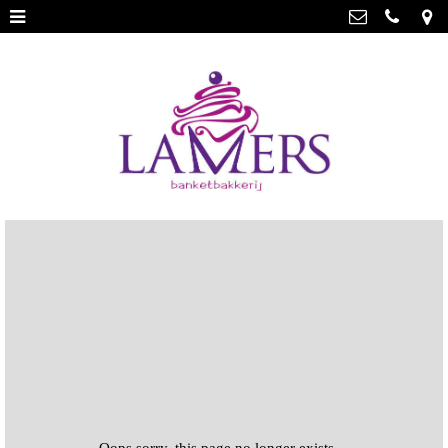
Webwinkel
>
Banketbakkerij Lamers
Parade 48, 5911 CD Venlo
Limburgse vlaai
>
077 3512793
Limburgse vlaai Europese
info@lamersbanket.nl
erkenning
>
Kvk: Banketbakkerij Chocolaterie
Lamers - 12000338
Gebakjes
>
BTWnr: NL807810636B01
Vrolijke taarten
>
Chocolade
>