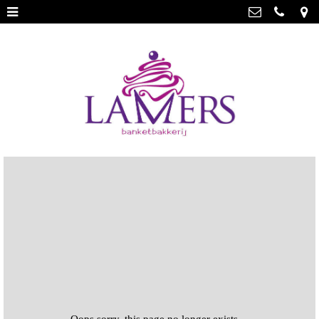
Webwinkel
>
Banketbakkerij Lamers
Parade 48, 5911 CD Venlo
Limburgse vlaai
>
077 3512793
Limburgse vlaai Europese
info@lamersbanket.nl
erkenning
>
Kvk: Banketbakkerij Chocolaterie
Lamers - 12000338
Gebakjes
>
BTWnr: NL807810636B01
Vrolijke taarten
>
Chocolade
>