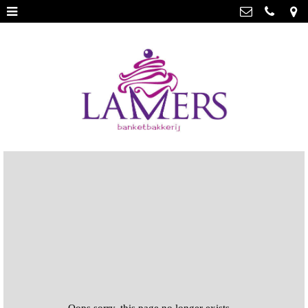
Webwinkel
>
Banketbakkerij Lamers
Parade 48, 5911 CD Venlo
Limburgse vlaai
>
077 3512793
Limburgse vlaai Europese
info@lamersbanket.nl
erkenning
>
Kvk: Banketbakkerij Chocolaterie
Lamers - 12000338
Gebakjes
>
BTWnr: NL807810636B01
Vrolijke taarten
>
Chocolade
>