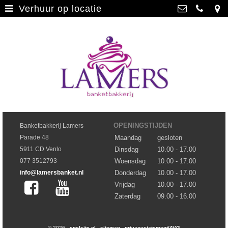
Verhuur op locatie
Webwinkel
>
Banketbakkerij Lamers
Parade 48, 5911 CD Venlo
Limburgse vlaai
>
077 3512793
Limburgse vlaai Europese
info@lamersbanket.nl
erkenning
>
Kvk: Banketbakkerij Chocolaterie
Lamers - 12000338
Gebakjes
>
BTWnr: NL807810636B01
Vrolijke taarten
>
OPENINGSTIJDEN
Banketbakkerij Lamers
Parade 48
Maandag
gesloten
Chocolade
>
5911 CD Venlo
Dinsdag
10.00 - 17.00
077 3512793
Woensdag
10.00 - 17.00
info@lamersbanket.nl
Donderdag
10.00 - 17.00
Vrijdag
10.00 - 17.00
Zaterdag
09.00 - 16.00
© 2026 -
snelsite.nl
-
sitemap
-
privacystatement/AVG