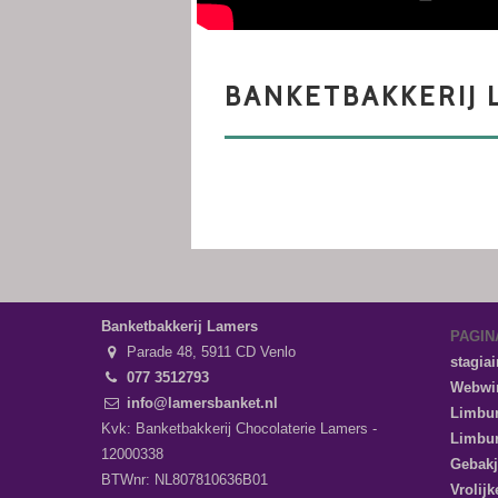
Banketbakkerij Lamers
PAGIN
Parade 48, 5911 CD Venlo
stagiai
077 3512793
Webwi
info@lamersbanket.nl
Limbur
Kvk: Banketbakkerij Chocolaterie Lamers -
Limbur
12000338
Gebakj
BTWnr: NL807810636B01
Vrolijk