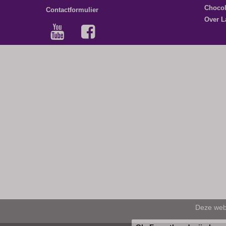
Choco
Contactformulier
Over L
Deze webs