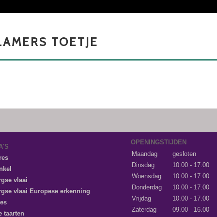
OPENINGSTIJDEN
A'S
Maandag
gesloten
res
Dinsdag
10.00 - 17.00
nkel
Woensdag
10.00 - 17.00
gse vlaai
Donderdag
10.00 - 17.00
gse vlaai Europese erkenning
Vrijdag
10.00 - 17.00
es
Zaterdag
09.00 - 16.00
e taarten