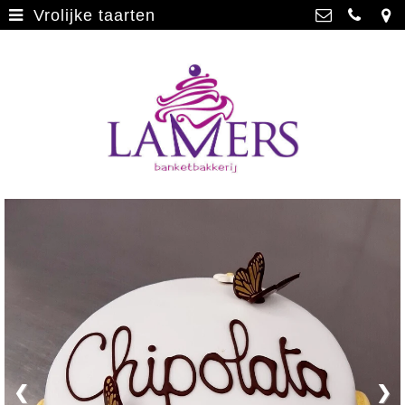
Vrolijke taarten
Webwinkel
>
Banketbakkerij Lamers
Parade 48, 5911 CD Venlo
Limburgse vlaai
>
077 3512793
Limburgse vlaai Europese
info@lamersbanket.nl
erkenning
>
Kvk: Banketbakkerij Chocolaterie
Lamers - 12000338
Gebakjes
>
BTWnr: NL807810636B01
Vrolijke taarten
>
Chocolade
>