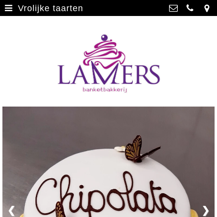
Vrolijke taarten
Webwinkel
>
Banketbakkerij Lamers
Parade 48, 5911 CD Venlo
Limburgse vlaai
>
077 3512793
Limburgse vlaai Europese
info@lamersbanket.nl
erkenning
>
Kvk: Banketbakkerij Chocolaterie
Lamers - 12000338
Gebakjes
>
BTWnr: NL807810636B01
Vrolijke taarten
>
Chocolade
>