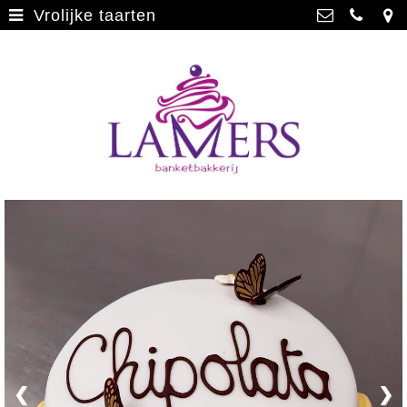
Vrolijke taarten
Webwinkel
>
Banketbakkerij Lamers
Parade 48, 5911 CD Venlo
Limburgse vlaai
>
077 3512793
Limburgse vlaai Europese
info@lamersbanket.nl
erkenning
>
Kvk: Banketbakkerij Chocolaterie
Lamers - 12000338
Gebakjes
>
BTWnr: NL807810636B01
Vrolijke taarten
>
Chocolade
>