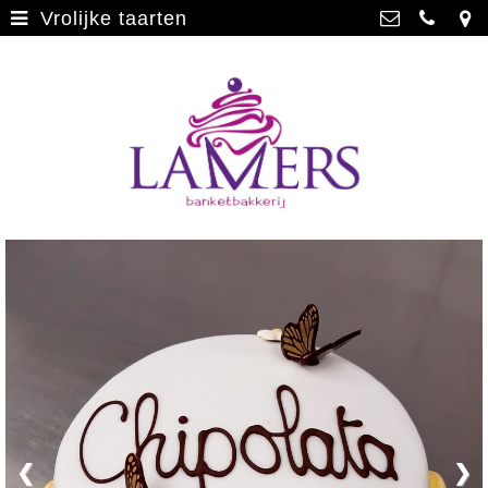
Vrolijke taarten
Webwinkel
>
Banketbakkerij Lamers
Parade 48, 5911 CD Venlo
Limburgse vlaai
>
077 3512793
Limburgse vlaai Europese
info@lamersbanket.nl
erkenning
>
Kvk: Banketbakkerij Chocolaterie
Lamers - 12000338
Gebakjes
>
BTWnr: NL807810636B01
Vrolijke taarten
>
Chocolade
>