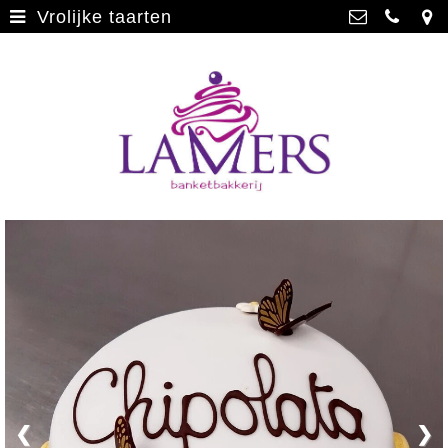
Vrolijke taarten
Webwinkel
>
Banketbakkerij Lamers
Parade 48, 5911 CD Venlo
Limburgse vlaai
>
077 3512793
Limburgse vlaai Europese
info@lamersbanket.nl
erkenning
>
Kvk: Banketbakkerij Chocolaterie
Lamers - 12000338
Gebakjes
>
BTWnr: NL807810636B01
Vrolijke taarten
>
Chocolade
>