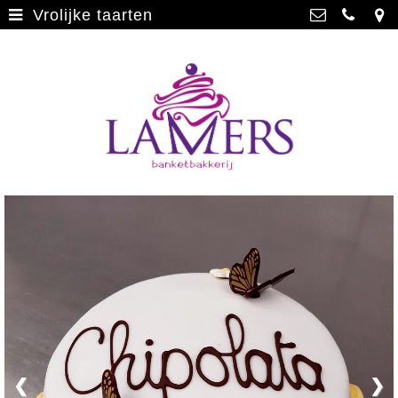
Vrolijke taarten
Webwinkel
>
Banketbakkerij Lamers
Parade 48, 5911 CD Venlo
Limburgse vlaai
>
077 3512793
Limburgse vlaai Europese
info@lamersbanket.nl
erkenning
>
Kvk: Banketbakkerij Chocolaterie
Lamers - 12000338
Gebakjes
>
BTWnr: NL807810636B01
Vrolijke taarten
>
Chocolade
>