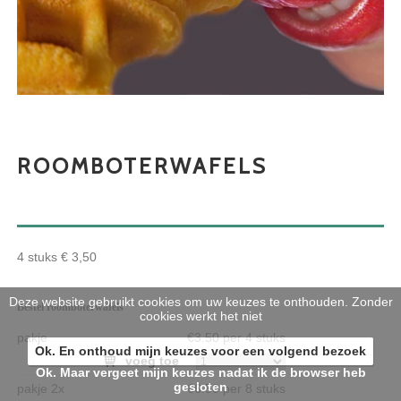
ROOMBOTERWAFELS
4 stuks € 3,50
Deze website gebruikt cookies om uw keuzes te onthouden. Zonder
Bestel roomboterwafels
cookies werkt het niet
pakje
€3.50 per 4 stuks
Ok. En onthoud mijn keuzes voor een volgend bezoek
voeg toe
Ok. Maar vergeet mijn keuzes nadat ik de browser heb
gesloten
pakje 2x
€6.50 per 8 stuks