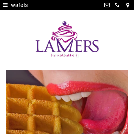
wafels
Webwinkel
>
Banketbakkerij Lamers
Parade 48, 5911 CD Venlo
Limburgse vlaai
>
077 3512793
Limburgse vlaai Europese
info@lamersbanket.nl
erkenning
>
Kvk: Banketbakkerij Chocolaterie
Lamers - 12000338
Gebakjes
>
BTWnr: NL807810636B01
Vrolijke taarten
>
Chocolade
>