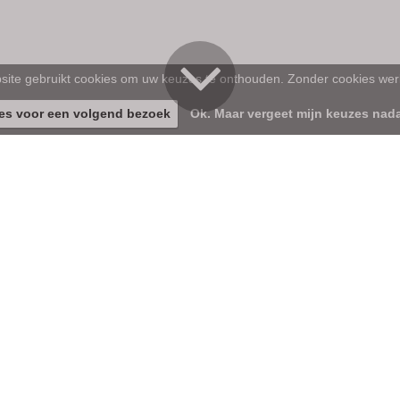
ite gebruikt cookies om uw keuzes te onthouden. Zonder cookies werk
es voor een volgend bezoek
Ok. Maar vergeet mijn keuzes nada
'KERSENFLA