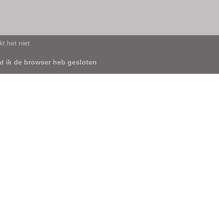
t het niet
t ik de browser heb gesloten
MBÉ'