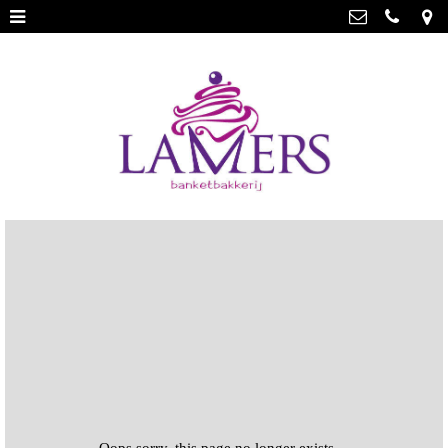
Webwinkel
>
Banketbakkerij Lamers
Parade 48, 5911 CD Venlo
Limburgse vlaai
>
077 3512793
Limburgse vlaai Europese
info@lamersbanket.nl
erkenning
>
Kvk: Banketbakkerij Chocolaterie
Lamers - 12000338
Gebakjes
>
BTWnr: NL807810636B01
Vrolijke taarten
>
Chocolade
>